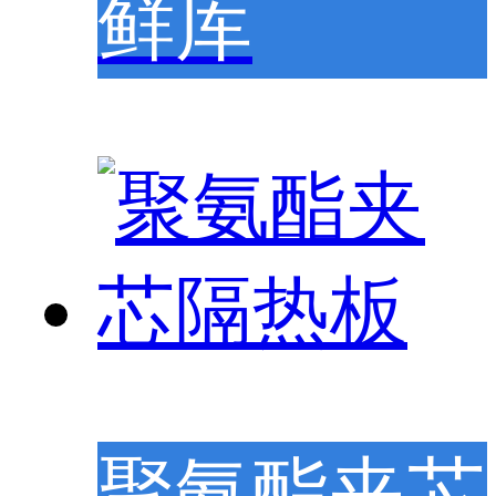
鲜库
聚氨酯夹芯