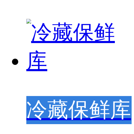
冷藏保鲜库