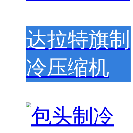
达拉特旗制
冷压缩机