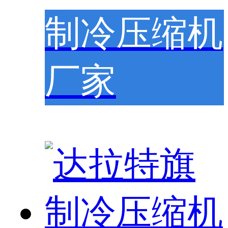
制冷压缩机
厂家