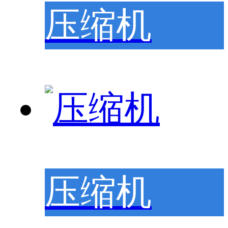
压缩机
压缩机