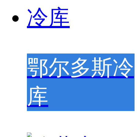
鄂尔多斯冷
库