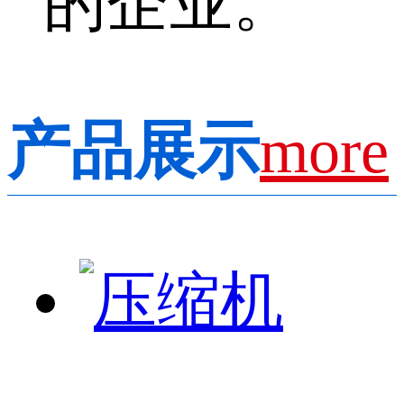
的企业。
产品展示
more