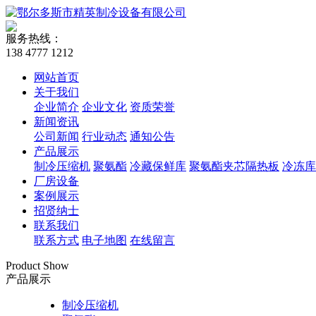
服务热线：
138 4777 1212
网站首页
关于我们
企业简介
企业文化
资质荣誉
新闻资讯
公司新闻
行业动态
通知公告
产品展示
制冷压缩机
聚氨酯
冷藏保鲜库
聚氨酯夹芯隔热板
冷冻库
厂房设备
案例展示
招贤纳士
联系我们
联系方式
电子地图
在线留言
Product Show
产品展示
制冷压缩机