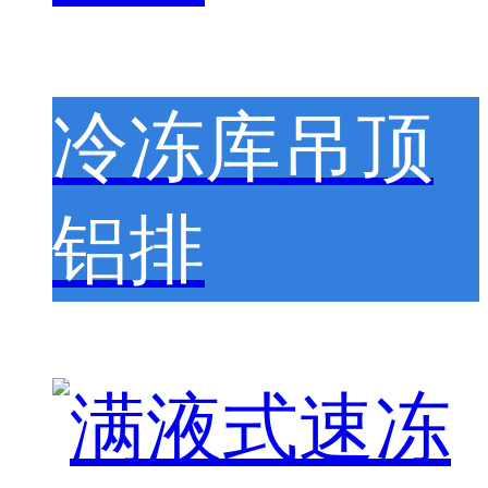
冷冻库吊顶
铝排